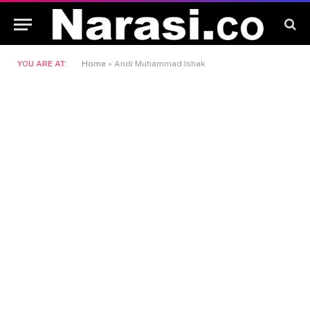
YOU ARE AT:
Home
»
Andi Muhammad Ishak