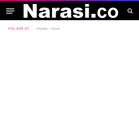
YOU ARE AT:
Home
»
Andi