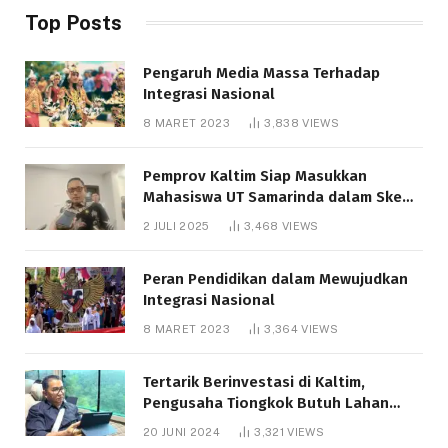
Top Posts
Pengaruh Media Massa Terhadap
Integrasi Nasional
8 MARET 2023
3,838
VIEWS
Pemprov Kaltim Siap Masukkan
Mahasiswa UT Samarinda dalam Skema
Bantuan Pendidikan Gratispol
2 JULI 2025
3,468
VIEWS
Peran Pendidikan dalam Mewujudkan
Integrasi Nasional
8 MARET 2023
3,364
VIEWS
Tertarik Berinvestasi di Kaltim,
Pengusaha Tiongkok Butuh Lahan
1.000 Hektare
20 JUNI 2024
3,321
VIEWS