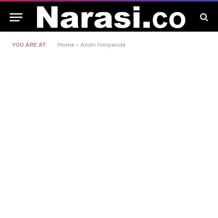
YOU ARE AT:
Home
»
Andri Herpanda