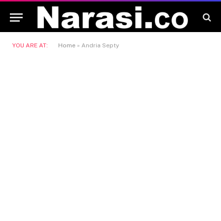
YOU ARE AT:
Home
»
Andria Septy