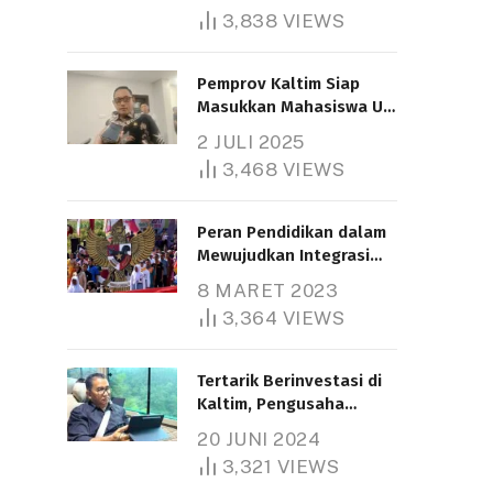
3,838
VIEWS
Pemprov Kaltim Siap
Masukkan Mahasiswa UT
Samarinda dalam Skema
2 JULI 2025
Bantuan Pendidikan
3,468
VIEWS
Gratispol
Peran Pendidikan dalam
Mewujudkan Integrasi
Nasional
8 MARET 2023
3,364
VIEWS
Tertarik Berinvestasi di
Kaltim, Pengusaha
Tiongkok Butuh Lahan
20 JUNI 2024
1.000 Hektare
3,321
VIEWS