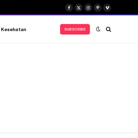
Facebook
X
Instagram
Pinterest
Vimeo
(Twitter)
Kesehatan
SUBSCRIBE