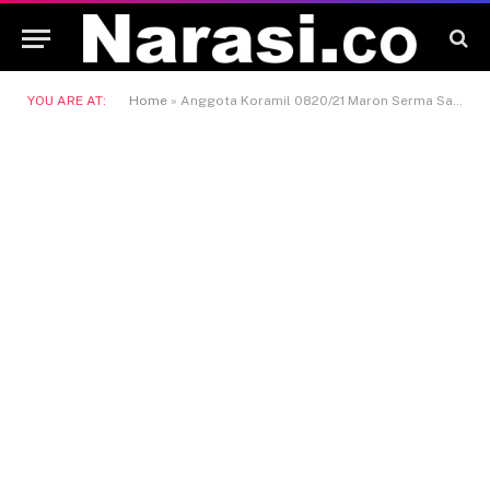
YOU ARE AT:
Home
»
Anggota Koramil 0820/21 Maron Serma Sadri