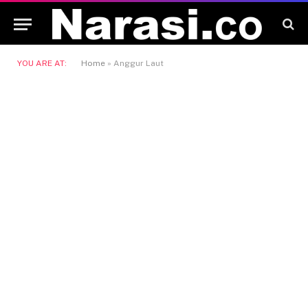
YOU ARE AT:
Home
»
Anggur Laut