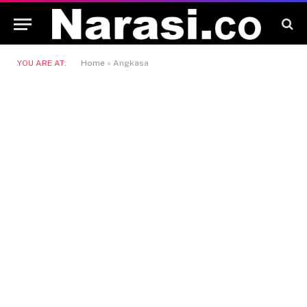
YOU ARE AT:
Home
»
Angkasa