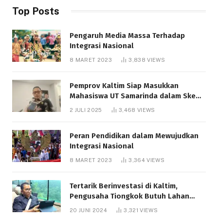
Top Posts
Pengaruh Media Massa Terhadap
Integrasi Nasional
8 MARET 2023
3,838
VIEWS
Pemprov Kaltim Siap Masukkan
Mahasiswa UT Samarinda dalam Skema
Bantuan Pendidikan Gratispol
2 JULI 2025
3,468
VIEWS
Peran Pendidikan dalam Mewujudkan
Integrasi Nasional
8 MARET 2023
3,364
VIEWS
Tertarik Berinvestasi di Kaltim,
Pengusaha Tiongkok Butuh Lahan
1.000 Hektare
20 JUNI 2024
3,321
VIEWS