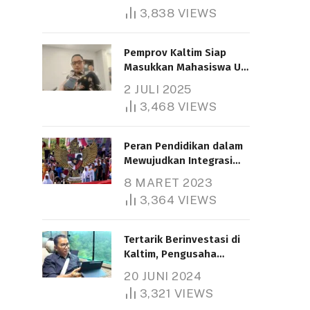
3,838
VIEWS
Pemprov Kaltim Siap
Masukkan Mahasiswa UT
Samarinda dalam Skema
2 JULI 2025
Bantuan Pendidikan
3,468
VIEWS
Gratispol
Peran Pendidikan dalam
Mewujudkan Integrasi
Nasional
8 MARET 2023
3,364
VIEWS
Tertarik Berinvestasi di
Kaltim, Pengusaha
Tiongkok Butuh Lahan
20 JUNI 2024
1.000 Hektare
3,321
VIEWS