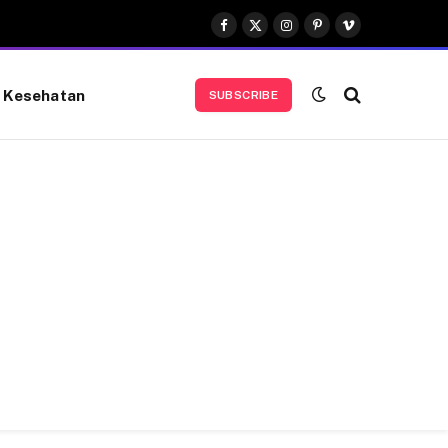
Facebook
X
Instagram
Pinterest
Vimeo
(Twitter)
Kesehatan
SUBSCRIBE