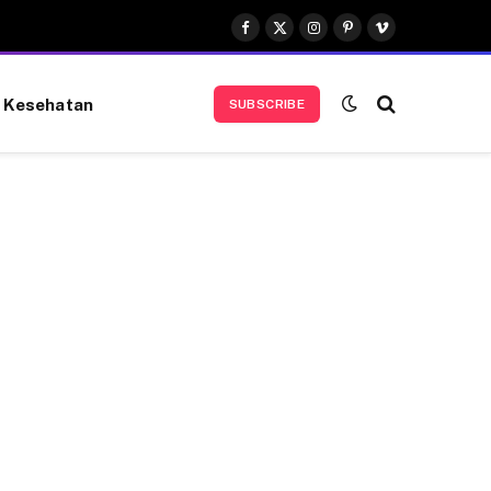
Facebook
X
Instagram
Pinterest
Vimeo
(Twitter)
Kesehatan
SUBSCRIBE