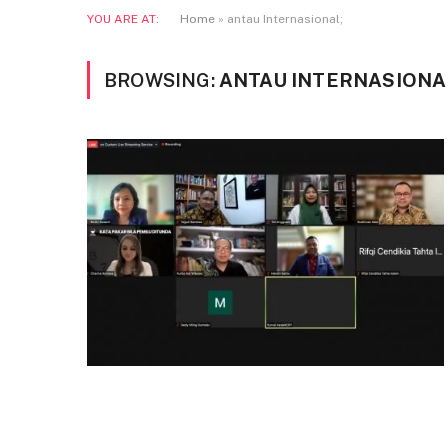
YOU ARE AT:
Home
»
antau Internasional;
BROWSING:
ANTAU INTERNASIONA