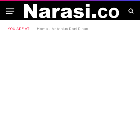
YOU ARE AT:
Home
»
Antonius Doni Dihen