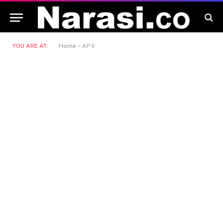
YOU ARE AT:
Home
»
AP II