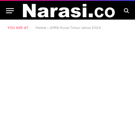
YOU ARE AT:
Home
»
APBD Kutai Timur tahun 2024