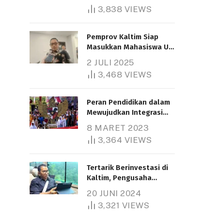
3,838
VIEWS
Pemprov Kaltim Siap
Masukkan Mahasiswa UT
Samarinda dalam Skema
2 JULI 2025
Bantuan Pendidikan
3,468
VIEWS
Gratispol
Peran Pendidikan dalam
Mewujudkan Integrasi
Nasional
8 MARET 2023
3,364
VIEWS
Tertarik Berinvestasi di
Kaltim, Pengusaha
Tiongkok Butuh Lahan
20 JUNI 2024
1.000 Hektare
3,321
VIEWS