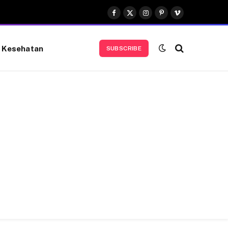
Facebook
X
Instagram
Pinterest
Vimeo
(Twitter)
Kesehatan
SUBSCRIBE