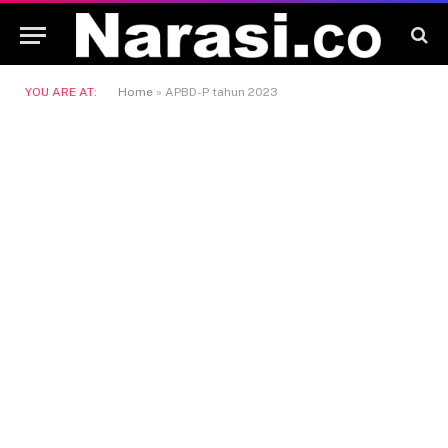
YOU ARE AT:
Home
»
APBD-P tahun 2023