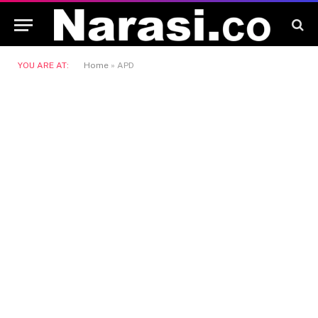
YOU ARE AT:
Home
»
APD