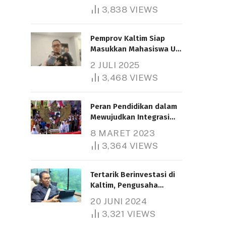
3,838
VIEWS
Pemprov Kaltim Siap
Masukkan Mahasiswa UT
Samarinda dalam Skema
2 JULI 2025
Bantuan Pendidikan
3,468
VIEWS
Gratispol
Peran Pendidikan dalam
Mewujudkan Integrasi
Nasional
8 MARET 2023
3,364
VIEWS
Tertarik Berinvestasi di
Kaltim, Pengusaha
Tiongkok Butuh Lahan
20 JUNI 2024
1.000 Hektare
3,321
VIEWS