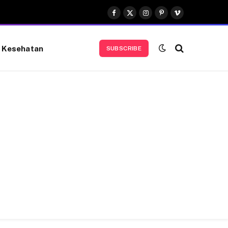
Facebook
X
Instagram
Pinterest
Vimeo
(Twitter)
Kesehatan
SUBSCRIBE