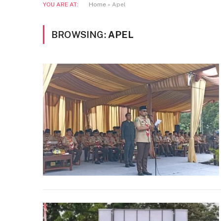
YOU ARE AT:
Home
»
Apel
BROWSING:
APEL