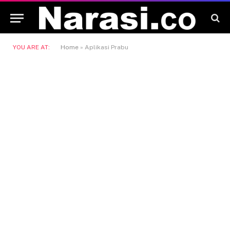
YOU ARE AT:
Home
»
Aplikasi Prabu