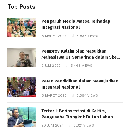
Top Posts
Pengaruh Media Massa Terhadap
Integrasi Nasional
8 MARET 2023
3,838
VIEWS
Pemprov Kaltim Siap Masukkan
Mahasiswa UT Samarinda dalam Skema
Bantuan Pendidikan Gratispol
2 JULI 2025
3,468
VIEWS
Peran Pendidikan dalam Mewujudkan
Integrasi Nasional
8 MARET 2023
3,364
VIEWS
Tertarik Berinvestasi di Kaltim,
Pengusaha Tiongkok Butuh Lahan
1.000 Hektare
20 JUNI 2024
3,321
VIEWS