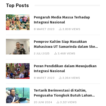
Top Posts
Pengaruh Media Massa Terhadap
Integrasi Nasional
8 MARET 2023
3,838
VIEWS
Pemprov Kaltim Siap Masukkan
Mahasiswa UT Samarinda dalam Skema
Bantuan Pendidikan Gratispol
2 JULI 2025
3,468
VIEWS
Peran Pendidikan dalam Mewujudkan
Integrasi Nasional
8 MARET 2023
3,364
VIEWS
Tertarik Berinvestasi di Kaltim,
Pengusaha Tiongkok Butuh Lahan
1.000 Hektare
20 JUNI 2024
3,321
VIEWS