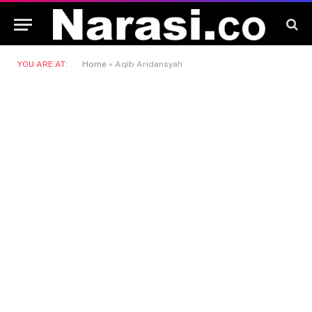
YOU ARE AT:
Home
»
Aqib Aridansyah