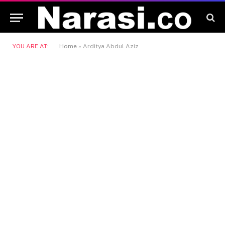
YOU ARE AT:
Home
»
Arditya Abdul Aziz