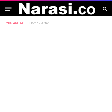
YOU ARE AT:
Home
»
Arfan