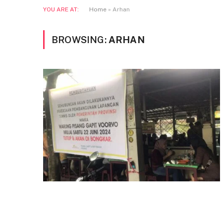
YOU ARE AT:
Home
»
Arhan
BROWSING:
ARHAN