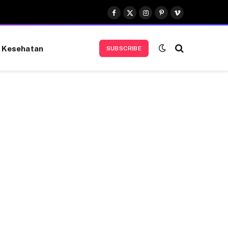
Facebook
X
Instagram
Pinterest
Vimeo
(Twitter)
Kesehatan
SUBSCRIBE