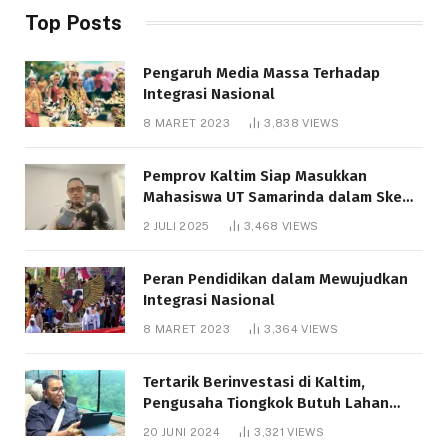
Top Posts
Pengaruh Media Massa Terhadap
Integrasi Nasional
8 MARET 2023
3,838
VIEWS
Pemprov Kaltim Siap Masukkan
Mahasiswa UT Samarinda dalam Skema
Bantuan Pendidikan Gratispol
2 JULI 2025
3,468
VIEWS
Peran Pendidikan dalam Mewujudkan
Integrasi Nasional
8 MARET 2023
3,364
VIEWS
Tertarik Berinvestasi di Kaltim,
Pengusaha Tiongkok Butuh Lahan
1.000 Hektare
20 JUNI 2024
3,321
VIEWS