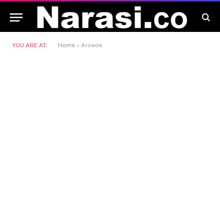
YOU ARE AT:
Home
»
Arsada