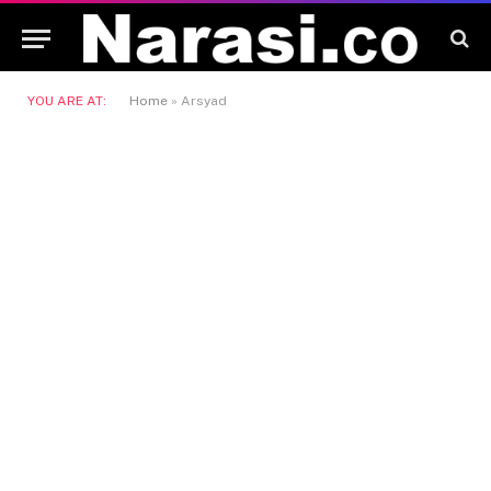
YOU ARE AT:
Home
»
Arsyad