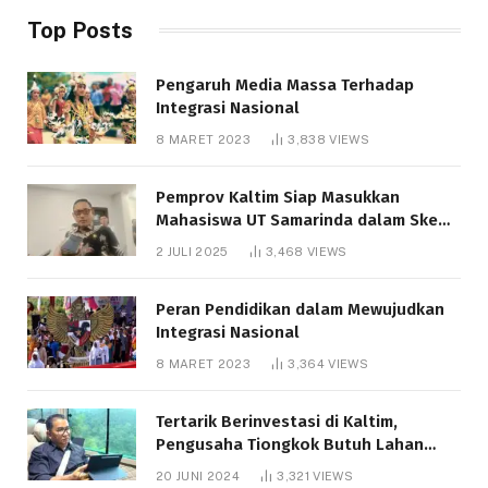
Top Posts
Pengaruh Media Massa Terhadap
Integrasi Nasional
8 MARET 2023
3,838
VIEWS
Pemprov Kaltim Siap Masukkan
Mahasiswa UT Samarinda dalam Skema
Bantuan Pendidikan Gratispol
2 JULI 2025
3,468
VIEWS
Peran Pendidikan dalam Mewujudkan
Integrasi Nasional
8 MARET 2023
3,364
VIEWS
Tertarik Berinvestasi di Kaltim,
Pengusaha Tiongkok Butuh Lahan
1.000 Hektare
20 JUNI 2024
3,321
VIEWS