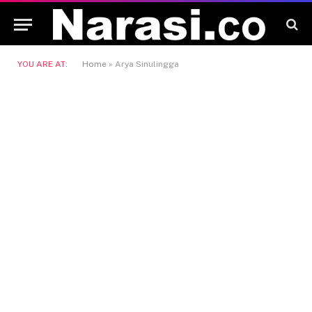
YOU ARE AT:
Home
»
Arya Sinulingga