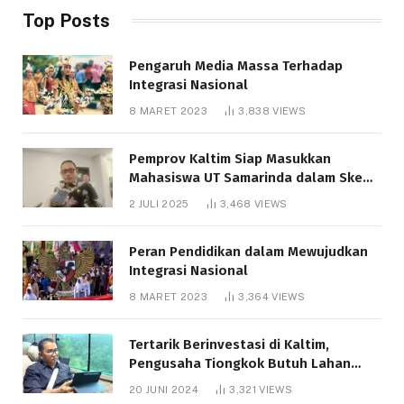
Top Posts
Pengaruh Media Massa Terhadap
Integrasi Nasional
8 MARET 2023
3,838
VIEWS
Pemprov Kaltim Siap Masukkan
Mahasiswa UT Samarinda dalam Skema
Bantuan Pendidikan Gratispol
2 JULI 2025
3,468
VIEWS
Peran Pendidikan dalam Mewujudkan
Integrasi Nasional
8 MARET 2023
3,364
VIEWS
Tertarik Berinvestasi di Kaltim,
Pengusaha Tiongkok Butuh Lahan
1.000 Hektare
20 JUNI 2024
3,321
VIEWS