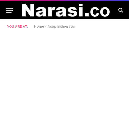
YOU ARE AT:
Home
»
Asap Insinerator