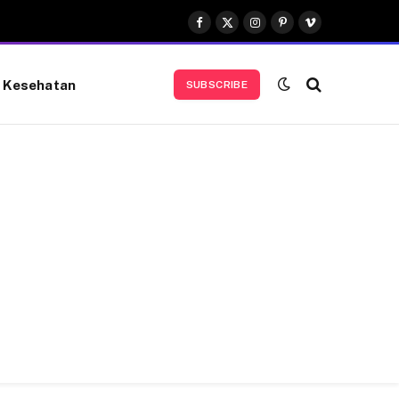
Facebook
X
Instagram
Pinterest
Vimeo
(Twitter)
Kesehatan
SUBSCRIBE