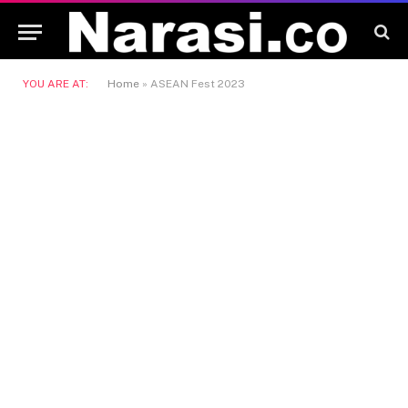
YOU ARE AT:
Home
»
ASEAN Fest 2023