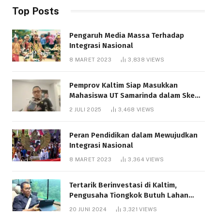
Top Posts
Pengaruh Media Massa Terhadap
Integrasi Nasional
8 MARET 2023
3,838
VIEWS
Pemprov Kaltim Siap Masukkan
Mahasiswa UT Samarinda dalam Skema
Bantuan Pendidikan Gratispol
2 JULI 2025
3,468
VIEWS
Peran Pendidikan dalam Mewujudkan
Integrasi Nasional
8 MARET 2023
3,364
VIEWS
Tertarik Berinvestasi di Kaltim,
Pengusaha Tiongkok Butuh Lahan
1.000 Hektare
20 JUNI 2024
3,321
VIEWS