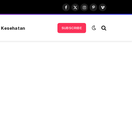
Facebook
X
Instagram
Pinterest
Vimeo
(Twitter)
Kesehatan
SUBSCRIBE