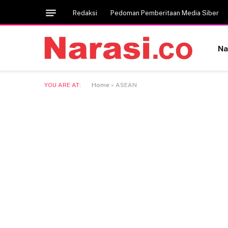
Redaksi
Pedoman Pemberitaan Media Siber
Na
YOU ARE AT:
Home
»
ASEAN