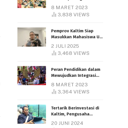
Nasional
8 MARET 2023
t
3,838
VIEWS
Pemprov Kaltim Siap
Masukkan Mahasiswa UT
Samarinda dalam Skema
2 JULI 2025
Bantuan Pendidikan
3,468
VIEWS
Gratispol
Peran Pendidikan dalam
Mewujudkan Integrasi
Nasional
N
8 MARET 2023
3,364
VIEWS
Tertarik Berinvestasi di
Kaltim, Pengusaha
Tiongkok Butuh Lahan
20 JUNI 2024
1.000 Hektare