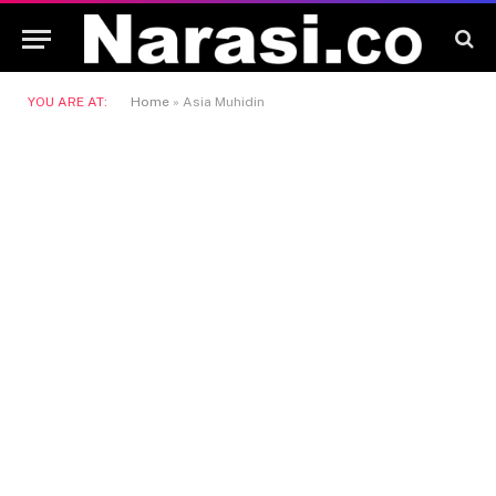
YOU ARE AT:
Home
»
Asia Muhidin