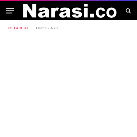
YOU ARE AT:
Home
»
Asia