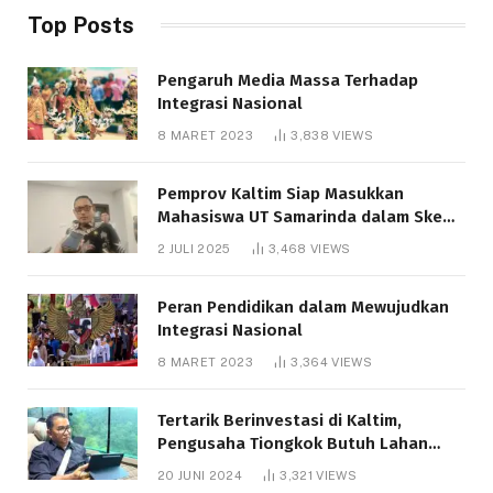
Top Posts
Pengaruh Media Massa Terhadap
Integrasi Nasional
8 MARET 2023
3,838
VIEWS
Pemprov Kaltim Siap Masukkan
Mahasiswa UT Samarinda dalam Skema
Bantuan Pendidikan Gratispol
2 JULI 2025
3,468
VIEWS
Peran Pendidikan dalam Mewujudkan
Integrasi Nasional
8 MARET 2023
3,364
VIEWS
Tertarik Berinvestasi di Kaltim,
Pengusaha Tiongkok Butuh Lahan
1.000 Hektare
20 JUNI 2024
3,321
VIEWS