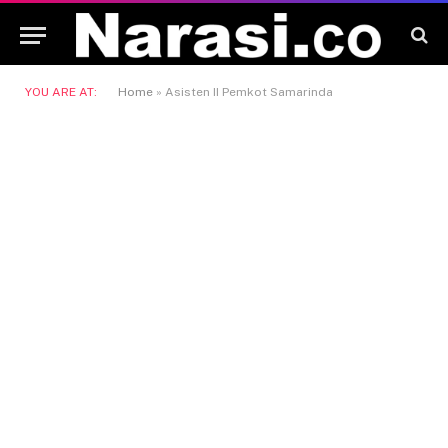
YOU ARE AT:
Home
»
Asisten II Pemkot Samarinda