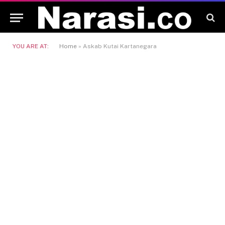
YOU ARE AT:
Home
»
Askab Kutai Kartanegara