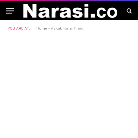
YOU ARE AT:
Home
»
Askab Kutai Timur