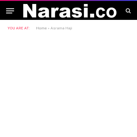
YOU ARE AT:
Home
»
Asrama Haji