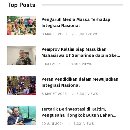
Top Posts
Pengaruh Media Massa Terhadap
Integrasi Nasional
8 MARET 2023
3,838
VIEWS
Pemprov Kaltim Siap Masukkan
Mahasiswa UT Samarinda dalam Skema
Bantuan Pendidikan Gratispol
2 JULI 2025
3,468
VIEWS
Peran Pendidikan dalam Mewujudkan
Integrasi Nasional
8 MARET 2023
3,364
VIEWS
Tertarik Berinvestasi di Kaltim,
Pengusaha Tiongkok Butuh Lahan
1.000 Hektare
20 JUNI 2024
3,321
VIEWS