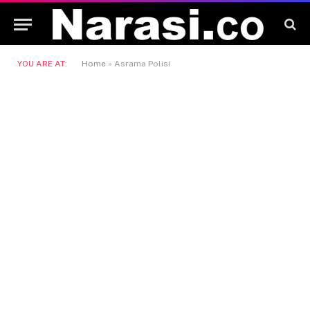
YOU ARE AT:
Home
»
Asrama Polisi