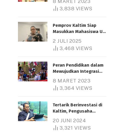
8 MARET 2023
3,838
VIEWS
Pemprov Kaltim Siap
Masukkan Mahasiswa UT
Samarinda dalam Skema
2 JULI 2025
Bantuan Pendidikan
3,468
VIEWS
Gratispol
Peran Pendidikan dalam
Mewujudkan Integrasi
Nasional
8 MARET 2023
3,364
VIEWS
Tertarik Berinvestasi di
Kaltim, Pengusaha
Tiongkok Butuh Lahan
20 JUNI 2024
1.000 Hektare
3,321
VIEWS