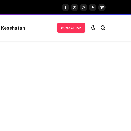
Facebook
X
Instagram
Pinterest
Vimeo
(Twitter)
Kesehatan
SUBSCRIBE