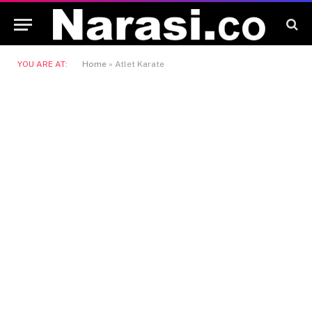
YOU ARE AT:
Home
»
Atlet Karate