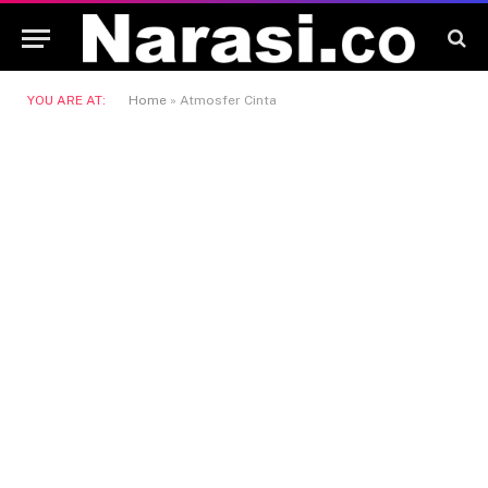
YOU ARE AT:
Home
»
Atmosfer Cinta