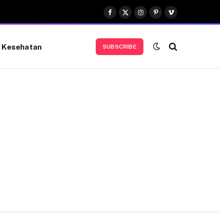
Facebook
X
Instagram
Pinterest
Vimeo
(Twitter)
Kesehatan
SUBSCRIBE