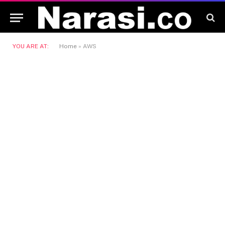
YOU ARE AT:
Home
»
AWS