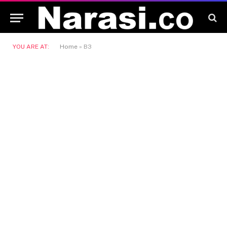
YOU ARE AT:
Home
»
B3