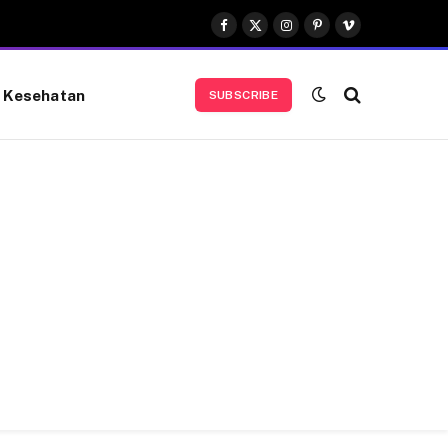
Facebook
X
Instagram
Pinterest
Vimeo
(Twitter)
Kesehatan
SUBSCRIBE