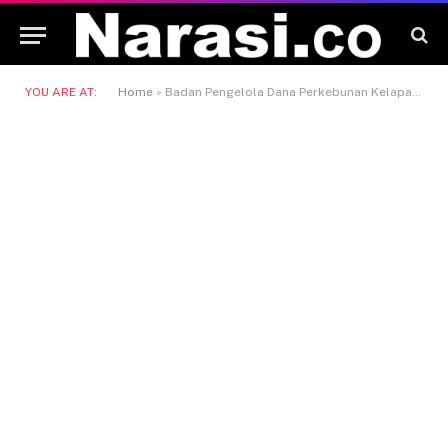
YOU ARE AT:
Home
»
Badan Pengelola Dana Perkebunan Kelapa Sawit (BPDPKS)