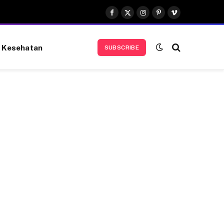
Facebook
X
Instagram
Pinterest
Vimeo
(Twitter)
Kesehatan
SUBSCRIBE