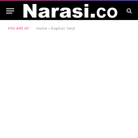
YOU ARE AT:
Home
»
Bagikan Takjil