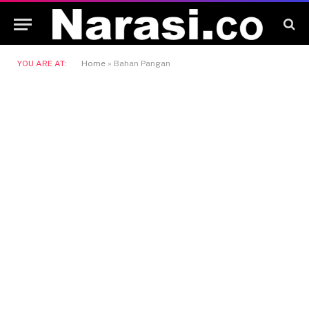
YOU ARE AT:
Home
»
Bahan Pangan