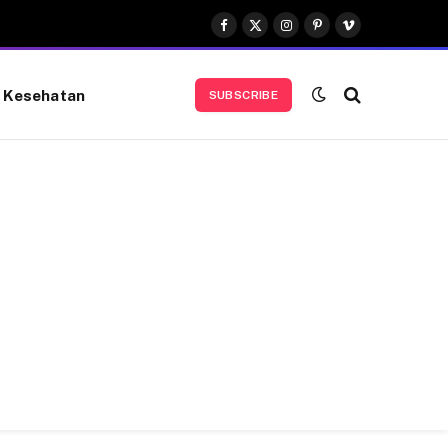
Facebook
X
Instagram
Pinterest
Vimeo
(Twitter)
Kesehatan
SUBSCRIBE