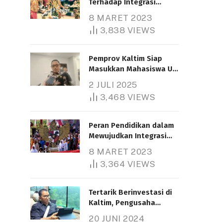
Terhadap Integrasi
Nasional
8 MARET 2023
3,838
VIEWS
Pemprov Kaltim Siap
Masukkan Mahasiswa UT
Samarinda dalam Skema
2 JULI 2025
Bantuan Pendidikan
3,468
VIEWS
Gratispol
Peran Pendidikan dalam
Mewujudkan Integrasi
Nasional
8 MARET 2023
3,364
VIEWS
Tertarik Berinvestasi di
Kaltim, Pengusaha
Tiongkok Butuh Lahan
20 JUNI 2024