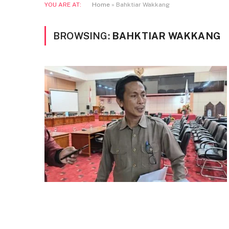
YOU ARE AT:
Home
»
Bahktiar Wakkang
BROWSING:
BAHKTIAR WAKKANG