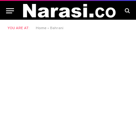
YOU ARE AT:
Home
»
Bahrani