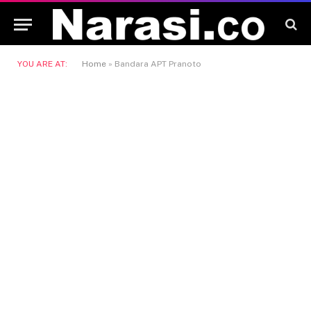
YOU ARE AT:
Home
»
Bandara APT Pranoto